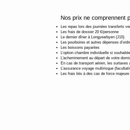
Nos prix ne comprennent p
Les repas lors des journées transferts ve
Les frais de dossier 20 €/personne
Le dernier dîner à Longyearbyen (J10).
Les pourboires et autres dépenses d’ordr
Les boissons payantes
L’option chambre individuelle si souhaitée
L'acheminement au départ de votre domici
En cas de transport aérien, les surtaxe
L’assurance voyage multirisque (facultati
Les frais liés à des cas de force majeur