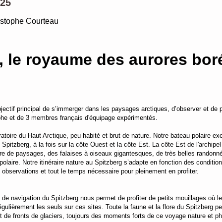
025
istophe Courteau
n, le royaume des aurores bo
ectif principal de s’immerger dans les paysages arctiques, d’observer et de ph
phe et de 3 membres français d'équipage expérimentés.
oratoire du Haut Arctique, peu habité et brut de nature. Notre bateau polaire e
pitzberg, à la fois sur la côte Ouest et la côte Est. La côte Est de l'archip
laire de paysages, des falaises à oiseaux gigantesques, de très belles rando
s polaire. Notre itinéraire nature au Spitzberg s’adapte en fonction des conditio
 observations et tout le temps nécessaire pour pleinement en profiter.
e navigation du Spitzberg nous permet de profiter de petits mouillages où le
gulièrement les seuls sur ces sites. Toute la faune et la flore du Spitzberg 
 de fronts de glaciers, toujours des moments forts de ce voyage nature et p