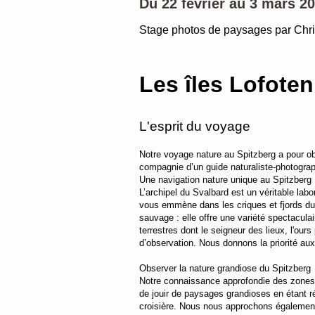
Du 22 février au 3 mars 2
Stage photos de paysages par Chr
Les îles Lofote
L'esprit du voyage
Notre voyage nature au Spitzberg a pour obj
compagnie d’un guide naturaliste-photogra
Une navigation nature unique au Spitzberg
L’archipel du Svalbard est un véritable lab
vous emmène dans les criques et fjords du S
sauvage : elle offre une variété spectacu
terrestres dont le seigneur des lieux, l'our
d’observation. Nous donnons la priorité aux
Observer la nature grandiose du Spitzberg
Notre connaissance approfondie des zones d
de jouir de paysages grandioses en étant ré
croisière. Nous nous approchons également