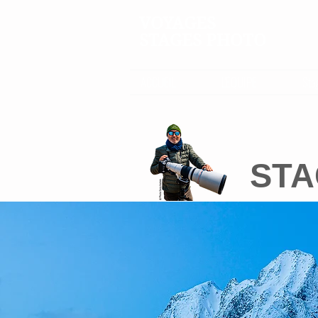
VOYAGES
STAGES PHOTO
ACCUEIL
L'ÉQUIPE
Sta
STA