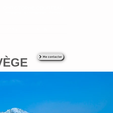
CHRISTOPHE COURTEAU
Photographe - Accompagnateur - Formateur
VOYAGES
ACTUALITÉS
Me contacter
VÈGE