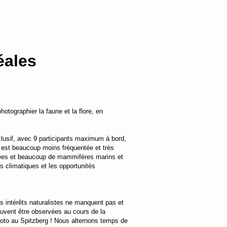
réales
otographier la faune et la flore, en
xclusif, avec 9 participants maximum à bord,
el est beaucoup moins fréquentée et très
nnées et beaucoup de mammifères marins et
ns climatiques et les opportunités
s intérêts naturalistes ne manquent pas et
peuvent être observées au cours de la
hoto au Spitzberg ! Nous alternons temps de