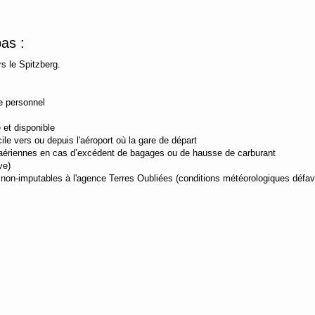
as :
rs le Spitzberg.
e personnel
 et disponible
le vers ou depuis l'aéroport où la gare de départ
s aériennes en cas d’excédent de bagages ou de hausse de carburant
ve)
e non-imputables à l'agence Terres Oubliées (conditions météorologiques défav
Contactez-moi