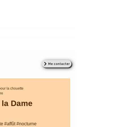
CHRISTOPHE COURTEAU
Photographe - Accompagnateur - Formateur
VOYAGES
ACTUALITÉS
Me contacter
pour la chouette
ure
 la Dame
e #affût #nocturne