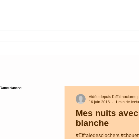
ges PAYSAGES
Stages AFFÛTS
Stages INDIVIDUELS
Vidéo depuis l'affût nocturne 
16 juin 2016
1 min de lect
Mes nuits avec
blanche
#Effraiedesclochers #chouett