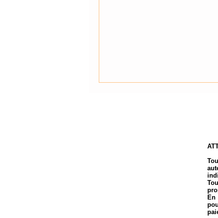
ATT
Tou
aut
ind
Tou
pro
En 
pou
pai