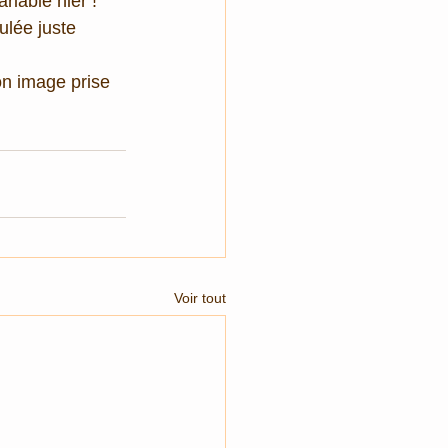
riable hier ! 
ulée juste 
on image prise 
Voir tout