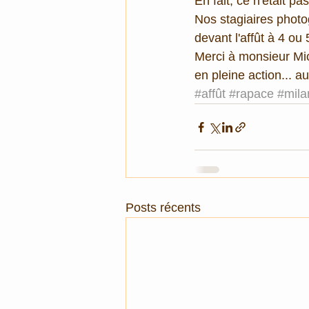
En fait, ce n'était pa
Nos stagiaires photog
devant l'affût à 4 ou
Merci à monsieur Mic
en pleine action... 
#affût
#rapace
#mila
Posts récents