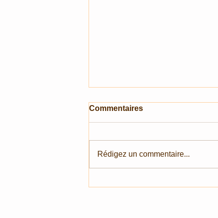
Commentaires
Rédigez un commentaire...
Lightroom Classic => Outil
"Suppression des reflets"