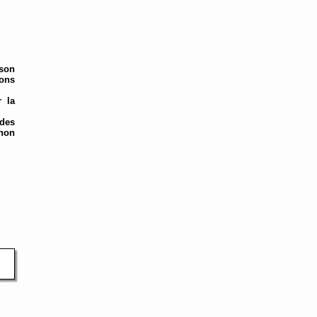
 son
ions
r la
 des
non