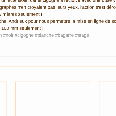
s un acte isolé, car la cigogne a récidivé avec une buse va
raphes n'en croyaient pas leurs yeux, l'action s'est déro
 5 mètres seulement ! 
hel Andrieux pour nous permettre la mise en ligne de s
au 100 mm seulement !
n
#noir
#cigogne
#blanche
#bagarre
#stage