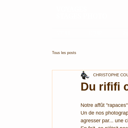
VOYAGES
STAGES PHOTO
ACCUEIL
L'ÉQUIPE
Sta
Tous les posts
CHRISTOPHE CO
Du rififi
Notre affût "rapaces
Un de nos photographe
agresser par... une ci