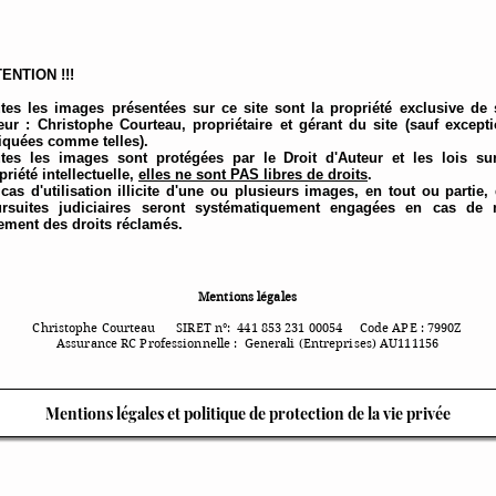
ENTION !!!
tes les images présentées sur ce site sont la propriété exclusive de
eur : Christophe Courteau, propriétaire et gérant du site (sauf except
iquées comme telles).
tes les images sont protégées par le Droit d'Auteur et les lois su
priété intellectuelle,
elles ne sont PAS libres de droits
.
cas d'utilisation illicite d'une ou plusieurs images, en tout ou partie,
rsuites judiciaires seront systématiquement engagées en cas de 
ement des droits
réclamés.
Mentions légales
Christophe Courteau SIRET n°: 441 853 231 00054 Code APE : 7990Z
Assurance RC Professionnelle : Generali
(Entreprises) AU111156
Mentions légales et politique de protection de la vie privée